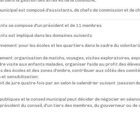
pal dans la gestion des affaires de la commune,
municipal est composé d'assistants, de chefs de commission et de ch
fants se compose d'un président et de 11 membres.
ants est impliqué dans les domaines suivants:
onnement: pour les écoles et les quartiers dans le cadre du volontar
ement: organisation de matchs, voyages, visites exploratoires, expos
dre visite aux enfants malades, organiser l'aide au profit des élèv
es des écoles et des zones d'ombre, contribuer aux côtés des comités
 et sensibilisation:
it de jure quatre fois par an selon le calendrier suivant: (session de 
 publiques et le conseil municipal peut décider de négocier en séan
u président du conseil, d’un tiers des membres, du gouverneur ou de