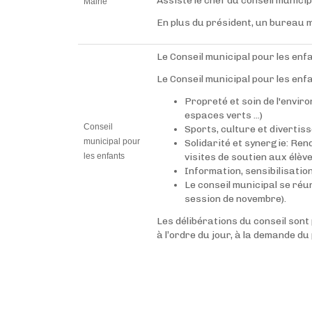
Assiste le chef du conseil munici
Mairie
En plus du président, un bureau 
Le Conseil municipal pour les en
Le Conseil municipal pour les enf
Propreté et soin de l'envir
espaces verts ...)
Conseil
Sports, culture et divertiss
municipal pour
Solidarité et synergie: Ren
les enfants
visites de soutien aux élèv
Information, sensibilisation
Le conseil municipal se réun
session de novembre).
Les délibérations du conseil sont
à l’ordre du jour, à la demande d