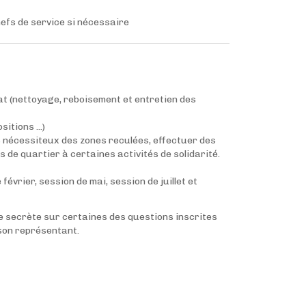
efs de service si nécessaire
iat (nettoyage, reboisement et entretien des
itions ...)
es nécessiteux des zones reculées, effectuer des
 de quartier à certaines activités de solidarité.
février, session de mai, session de juillet et
ce secrète sur certaines des questions inscrites
 son représentant.